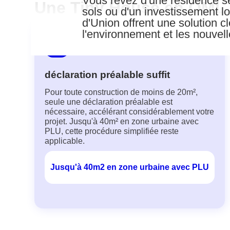
Vous rêvez d'une résidence sec
Une Tiny House en OML e
sols ou d'un investissement l
d'Union offrent une solution c
l'environnement et les nouvel
déclaration préalable suffit
Pour toute construction de moins de 20m²,
seule une déclaration préalable est
nécessaire, accélérant considérablement votre
projet. Jusqu'à 40m² en zone urbaine avec
PLU, cette procédure simplifiée reste
applicable.
Jusqu'à 40m2 en zone urbaine avec PLU