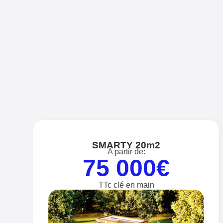
SMARTY 20m2
A partir de:
75 000€
TTc clé en main