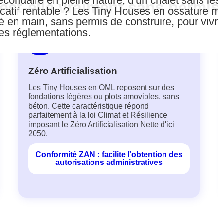
ondaire en pleine nature, d'un chalet sans les c
st-elle vraiment sans permis
ocatif rentable ? Les Tiny Houses en ossature m
lé en main, sans permis de construire, pour vivr
les réglementations.
Zéro Artificialisation
Les Tiny Houses en OML reposent sur des
fondations légères ou plots amovibles, sans
béton. Cette caractéristique répond
parfaitement à la loi Climat et Résilience
imposant le Zéro Artificialisation Nette d'ici
2050.
Conformité ZAN : facilite l'obtention des
autorisations administratives